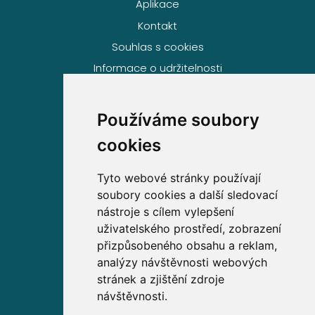
Aplikace
Kontakt
Souhlas s cookies
Informace o udržitelnosti
Používáme soubory
Volejte zdarma na
cookies
800 63 63 63
Tyto webové stránky používají
soubory cookies a další sledovací
Sídlo společnosti
nástroje s cílem vylepšení
uživatelského prostředí, zobrazení
Partners Financial Services, a.s.
přizpůsobeného obsahu a reklam,
Prague Gate, 4. patro,
analýzy návštěvnosti webových
Türkova 2319/5b, 149 00
stránek a zjištění zdroje
Praha 4 – Chodov
návštěvnosti.
IČ: 276 99 781