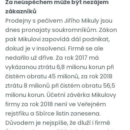
Za neúspěchem může být nezájem
zákazníků
Prodejny s pečivem Jiřího Mikuly jsou
dnes pronajaty soukromníkům. Zákon
pak Mikulovi zapovídá dál podnikat,
dokud je v insolvenci. Firmě se ale
nedařilo už dříve. Za rok 2017 má
vykázanou ztrátu 6,8 milionu korun při
čistém obratu 45 milionů, za rok 2018
ztrátu 8 milionů při čistém obratu 56,5
milionu korun. Účetní závěrka Mikulovy
firmy za rok 2018 není ve Veřejném
rejstříku a Sbírce listin zanesena.
Důvodem je nejspíše, že dluží i firmě