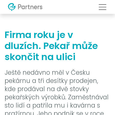
Firma roku je v
dluzích. Pekař může
skončit na ulici
Ještě nedávno měl v Česku
pekárnu a tři desítky prodejen,
kde prodával na dvě stovky
pekařských výrobků. Zaměstnával
sto lidí a patřila mu i kavárna s
pražírnou. Jeho podnik se v roce