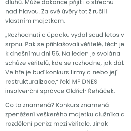
dluhů. Může dokonce přijít i o střechu
nad hlavou. Za své úvěry totiž ručil i
vlastním majetkem.
„Rozhodnutí o úpadku vydal soud letos v
srpnu. Pak se přihlašovali věřitelé, těch je
k dnešnímu dni 56. Na leden je svolána
schůze věřitelů, kde se rozhodne, jak dál.
Ve hře je buď konkurs firmy a nebo její
restrukturalizace,“ řekl MF DNES
insolvenční správce Oldřich Řeháček.
Co to znamená? Konkurs znamená
zpeněžení veškerého majetku dlužníka a
rozdělení peněz mezi věřitele. Jinak