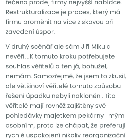
řečeno prodej firmy nejvyšší nabídce.
Restrukturalizace je proces, který má
firmu proměnit na více ziskovou při
zavedení úspor.
V druhý scénář ale sám Jiří Mikula
nevěří. „K tomuto kroku potřebujete
souhlas věřitelů a ten já, bohužel,
nemám. Samozřejmě, že jsem to zkusil,
ale většinoví věřitelé tomuto způsobu
řešení úpadku nebyli nakloněni. Tito
věřitelé mají rovněž zajištěny své
pohledávky majetkem pekárny i mým
osobním, proto lze chápat, že preferují
rychlé uspokojení nikoliv reorganizační