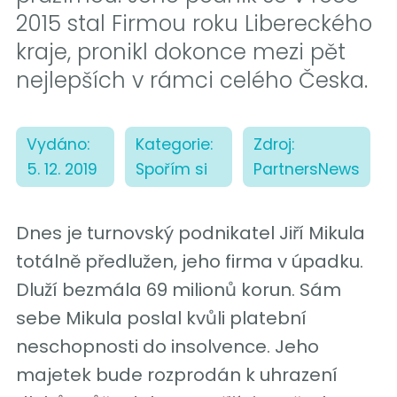
2015 stal Firmou roku Libereckého
kraje, pronikl dokonce mezi pět
nejlepších v rámci celého Česka.
Vydáno:
Kategorie:
Zdroj:
5. 12. 2019
Spořím si
PartnersNews
Dnes je turnovský podnikatel Jiří Mikula
totálně předlužen, jeho firma v úpadku.
Dluží bezmála 69 milionů korun. Sám
sebe Mikula poslal kvůli platební
neschopnosti do insolvence. Jeho
majetek bude rozprodán k uhrazení