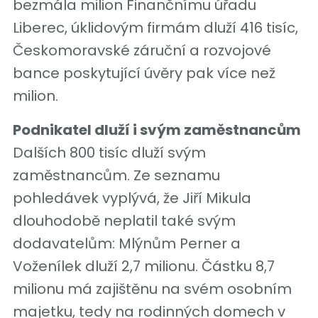
bezmála milion Finančnímu úřadu
Liberec, úklidovým firmám dluží 416 tisíc,
Českomoravské záruční a rozvojové
bance poskytující úvěry pak více než
milion.
Podnikatel dluží i svým zaměstnancům
Dalších 800 tisíc dluží svým
zaměstnancům. Ze seznamu
pohledávek vyplývá, že Jiří Mikula
dlouhodobě neplatil také svým
dodavatelům: Mlýnům Perner a
Voženílek dluží 2,7 milionu. Částku 8,7
milionu má zajištěnu na svém osobním
majetku, tedy na rodinných domech v