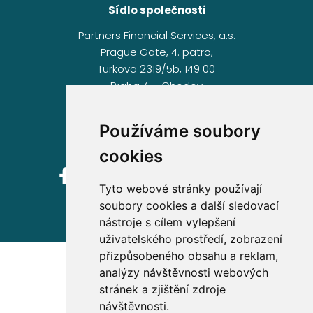
Sídlo společnosti
Partners Financial Services, a.s.
Prague Gate, 4. patro,
Türkova 2319/5b, 149 00
Praha 4 – Chodov
IČ: 276 99 781
Používáme soubory
cookies
Tyto webové stránky používají
soubory cookies a další sledovací
nástroje s cílem vylepšení
uživatelského prostředí, zobrazení
přizpůsobeného obsahu a reklam,
analýzy návštěvnosti webových
stránek a zjištění zdroje
návštěvnosti.