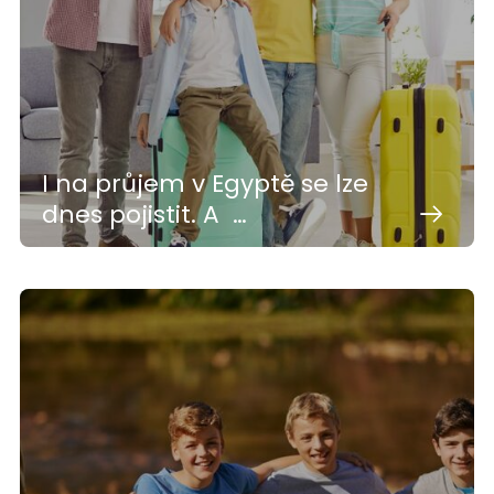
I na průjem v Egyptě se lze
dnes pojistit. A …