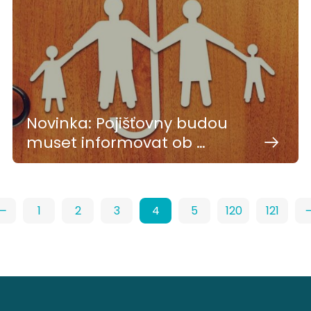
Novinka: Pojišťovny budou
muset informovat ob …
1
2
3
4
5
120
121